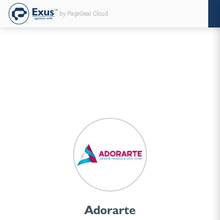
by PageGear Cloud
Adorarte