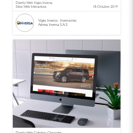
Diseño Web Viajes Inversa
Sitios Web Interactivos
18-Octubre-2019
Viajes Inversa - Inversiones
Aéreas Inversa S.A.S
Diseño Web Coltolima Chevrolet