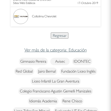
Sitios Web Estáticos
17-Octubre-2019
Coltolima Chevrolet
Ver más de la categoria: Educación
Gimnasio Pereira
Avisec
IDONTEC
Red Global
Jairo Bernal
Fundación Liceo Inglés
Liceo Infantil La Gran Aventura
Colegio Franciscano Agustin Gemelli Manizales
Idiomás Academia
Rene Chisco
Liceo Taller San MIguel
Evaluando UT Eje Cafetero