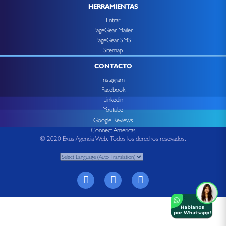
HERRAMIENTAS
Entrar
PageGear Mailer
PageGear SMS
Sitemap
CONTACTO
Instagram
Facebook
Linkedin
Youtube
Google Reviews
Connect Americas
© 2020 Exus Agencia Web. Todos los derechos resevados.