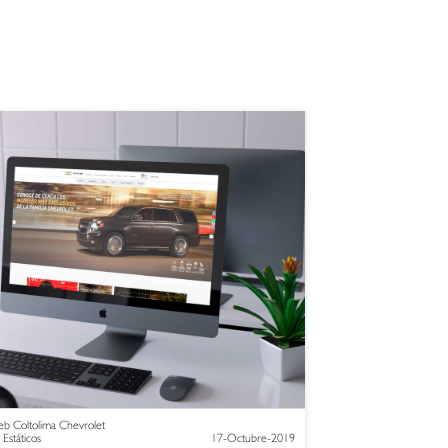
b Coltolima Chevrolet
 Estáticos
17-Octubre-2019