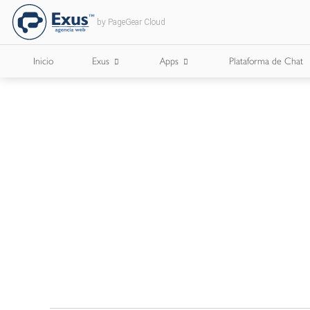
by PageGear Cloud
Inicio
Exus
Apps
Plataforma de Chat
¿Quienes Somos?
Apps para Cámaras de Comercio
¿Con Quién Trabajamos?
Lee Nuestro Blog
Trabaja con Nosotros
Nuestros Briefs
Documentos Corporativos