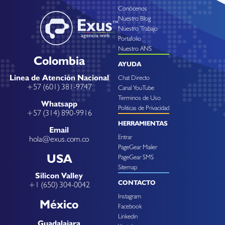
Conócenos
Nuestro Blog
Nuestro Trabajo
Portafolio
Nuestro ANS
Colombia
AYUDA
Linea de Atención Nacional
Chat Directo
+57 (601) 381-9747
Canal YouTube
Terminos de Uso
Whatsapp
Politicas de Privacidad
+57 (314) 890-9916
HERRAMIENTAS
Email
Entrar
hola@exus.com.co
PageGear Mailer
USA
PageGear SMS
Sitemap
Silicon Valley
CONTACTO
+1 (650) 304-0042
Instagram
México
Facebook
Linkedin
Guadalajara