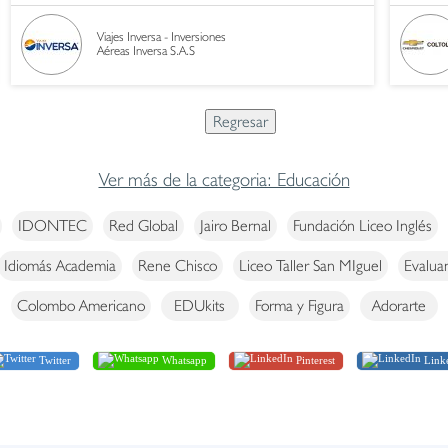
Viajes Inversa - Inversiones
Aéreas Inversa S.A.S
Ver más de la categoria: Educación
IDONTEC
Red Global
Jairo Bernal
Fundación Liceo Inglés
Idiomás Academia
Rene Chisco
Liceo Taller San MIguel
Evalua
Colombo Americano
EDUkits
Forma y Figura
Adorarte
Twitter
Whatsapp
Pinterest
Link