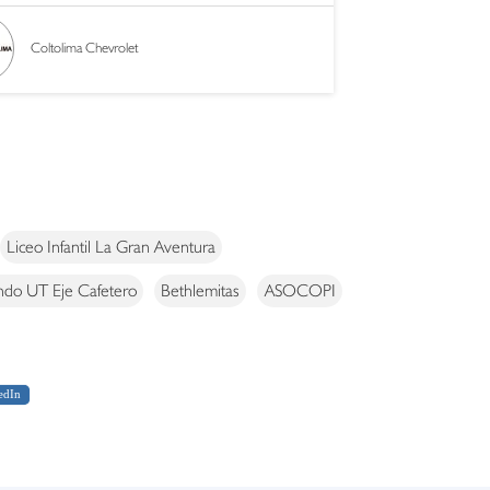
Coltolima Chevrolet
Liceo Infantil La Gran Aventura
ndo UT Eje Cafetero
Bethlemitas
ASOCOPI
edIn