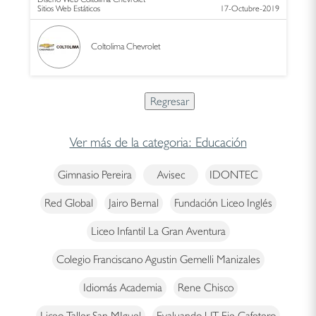
Sitios Web Estáticos
17-Octubre-2019
Coltolima Chevrolet
Ver más de la categoria: Educación
Gimnasio Pereira
Avisec
IDONTEC
Red Global
Jairo Bernal
Fundación Liceo Inglés
Liceo Infantil La Gran Aventura
Colegio Franciscano Agustin Gemelli Manizales
Idiomás Academia
Rene Chisco
Liceo Taller San MIguel
Evaluando UT Eje Cafetero