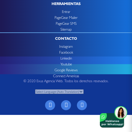
HERRAMIENTAS
Entrar
PageGear Mailer
PageGear SMS
Sitemap
CONTACTO
Instagram
Facebook
Linkedin
Youtube
Google Reviews
Connect Americas
© 2020 Exus Agencia Web. Todos los derechos resevados.