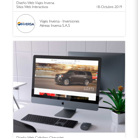
Diseño Web Viajes Inversa
Sitios Web Interactivos
18-Octubre-2019
Viajes Inversa - Inversiones
Aéreas Inversa S.A.S
Diseño Web Coltolima Chevrolet