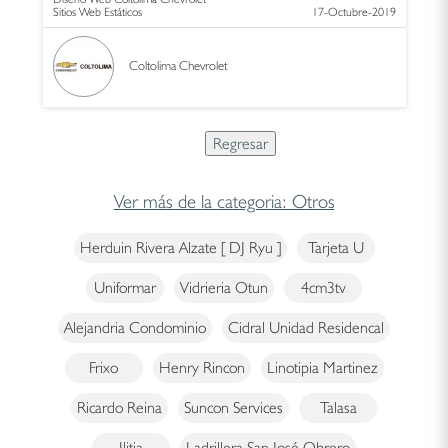
Sitios Web Estáticos
17-Octubre-2019
Coltolima Chevrolet
Ver más de la categoria: Otros
Herduin Rivera Alzate [ DJ Ryu ]
Tarjeta U
Uniformar
Vidrieria Otun
4cm3tv
Alejandria Condominio
Cidral Unidad Residencal
Frixo
Henry Rincon
Linotipia Martinez
Ricardo Reina
Suncon Services
Talasa
Ilitia
Ladrillera San José Obrero