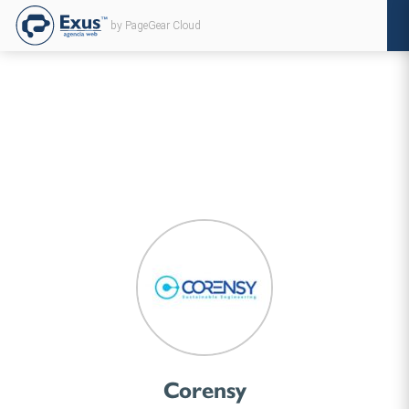
by PageGear Cloud
Corensy