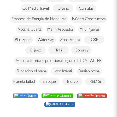
ColMedic Travel
Urbina
Cornabis
Empresa de Energia de Honduras
Núcleo Constructora
Notaria Cuarta
Marin Asociados
Milu Pijamas
Plus Sport
WaterPlay
Zona Franca
GKF
El juez
Triki
Corensy
Asesoría tecnica y profesional seguros LTDA - ATTEP
Fundación el maná
Liceo Infantil
Paraiso otoñal
Planeta fútbol
Enfoque
Bioryo
RED Si
Twitter
Whatsapp
Pinterest
LinkedIn