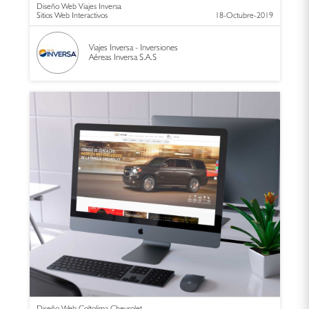
Diseño Web Viajes Inversa
Sitios Web Interactivos
18-Octubre-2019
Viajes Inversa - Inversiones
Aéreas Inversa S.A.S
Diseño Web Coltolima Chevrolet