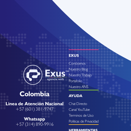
EXUS
Conócenos
Nuestro Blog
Nuestro Trabajo
Portafolio
Nuestro ANS
Colombia
AYUDA
Linea de Atención Nacional
Chat Directo
+57 (601) 381-9747
Canal YouTube
Terminos de Uso
Whatsapp
Politicas de Privacidad
+57 (314) 890-9916
HERRAMIENTAS