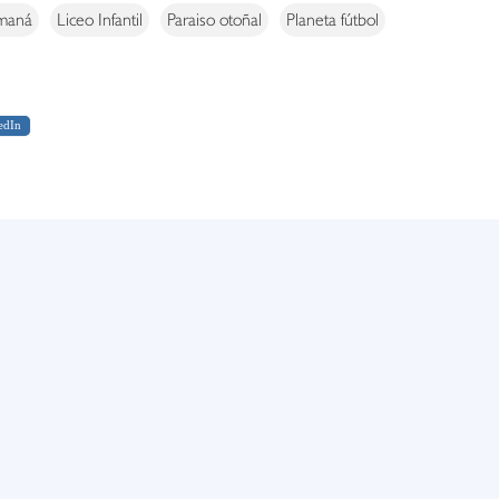
 maná
Liceo Infantil
Paraiso otoñal
Planeta fútbol
edIn