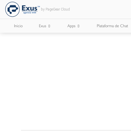
by PageGear Cloud
Inicio
Exus
Apps
Plataforma de Chat
¿Quienes Somos?
Apps para Cámaras de Comercio
¿Con Quién Trabajamos?
Lee Nuestro Blog
Trabaja con Nosotros
Nuestros Briefs
Documentos Corporativos