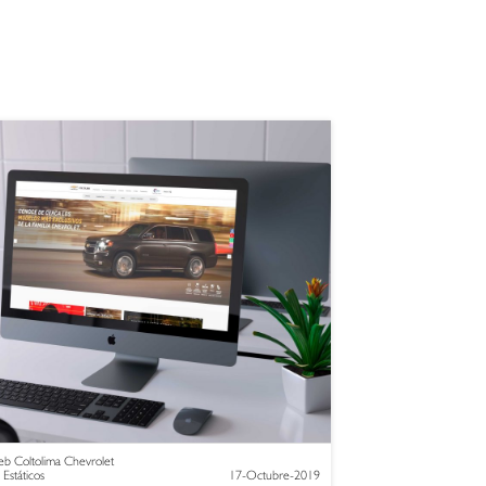
b Coltolima Chevrolet
 Estáticos
17-Octubre-2019