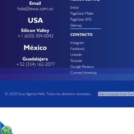
Email
Entrar
hola@exus.com.co
PageGear Mailer
USA
PageGear SMS
Sitemap
Silicon Valley
CONTACTO
+1 (650) 304-0042
Instagram
México
Facebook
Linkedin
Guadalajara
Youtube
+52 (334) 162-2077
Google Reviews
Connect Americas
© 2020 Exus Agencia Web. Todos los derechos resevados.