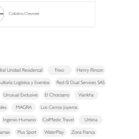
Coltolima Chevrolet
ral Unidad Residencal
Frixo
Henry Rincon
ltoría Logística y Eventos
Red-Sí Dual Services SAS
Unusual Exclusive
El Chocoano
Viankha
oles
MAGRA
Los Cerros Joyeros
Ingenio Humano
ColMedic Travel
Urbina
jamas
Plus Sport
WaterPlay
Zona Franca