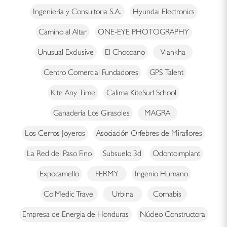
Ingeniería y Consultoria S.A.
Hyundai Electronics
Camino al Altar
ONE-EYE PHOTOGRAPHY
Unusual Exclusive
El Chocoano
Viankha
Centro Comercial Fundadores
GPS Talent
Kite Any Time
Calima KiteSurf School
Ganadería Los Girasoles
MAGRA
Los Cerros Joyeros
Asociación Orfebres de Miraflores
La Red del Paso Fino
Subsuelo 3d
Odontoimplant
Expocamello
FERMY
Ingenio Humano
ColMedic Travel
Urbina
Cornabis
Empresa de Energia de Honduras
Núcleo Constructora