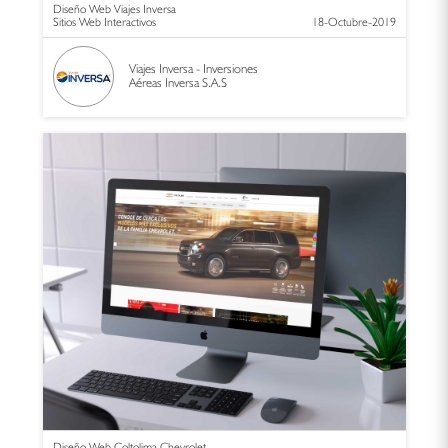
Diseño Web Viajes Inversa
Sitios Web Interactivos
18-Octubre-2019
Viajes Inversa - Inversiones
Aéreas Inversa S.A.S
Diseño Web Coltolima Chevrolet