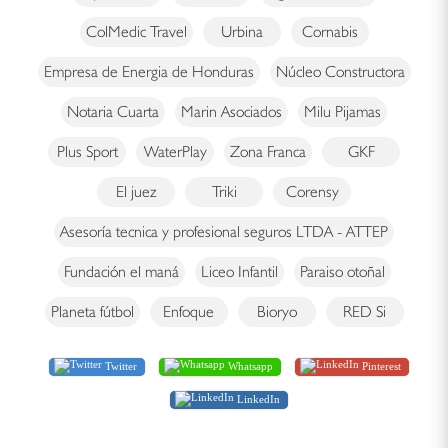
ColMedic Travel
Urbina
Cornabis
Empresa de Energia de Honduras
Núcleo Constructora
Notaria Cuarta
Marin Asociados
Milu Pijamas
Plus Sport
WaterPlay
Zona Franca
GKF
El juez
Triki
Corensy
Asesoría tecnica y profesional seguros LTDA - ATTEP
Fundación el maná
Liceo Infantil
Paraiso otoñal
Planeta fútbol
Enfoque
Bioryo
RED Si
Twitter
Whatsapp
Pinterest
LinkedIn