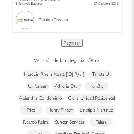
Sitios Web Estáticos
17-Octubre-2019
Coltolima Chevrolet
Ver más de la categoria: Otros
Herduin Rivera Alzate [ DJ Ryu ]
Tarjeta U
Uniformar
Vidrieria Otun
4cm3tv
Alejandria Condominio
Cidral Unidad Residencal
Frixo
Henry Rincon
Linotipia Martinez
Ricardo Reina
Suncon Services
Talasa
Ilitia
Ladrillera San José Obrero