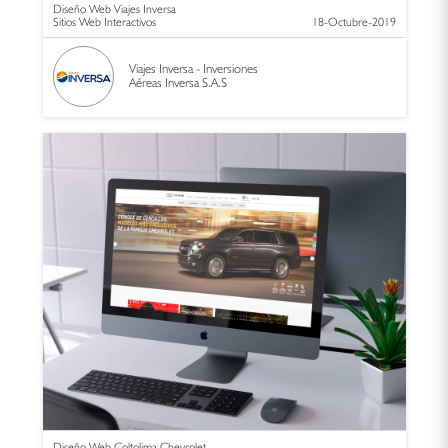
Diseño Web Viajes Inversa
Sitios Web Interactivos
18-Octubre-2019
Viajes Inversa - Inversiones
Aéreas Inversa S.A.S
Diseño Web Coltolima Chevrolet