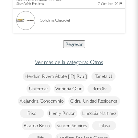
Sitios Web Estáticos
17-Octubre-2019
Coltolima Chevrolet
Ver más de la categoria: Otros
Herduin Rivera Alzate [ DJ Ryu ]
Tarjeta U
Uniformar
Vidrieria Otun
4cm3tv
Alejandria Condominio
Cidral Unidad Residencal
Frixo
Henry Rincon
Linotipia Martinez
Ricardo Reina
Suncon Services
Talasa
Ilitia
Ladrillera San José Obrero