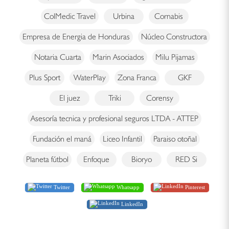
ColMedic Travel
Urbina
Cornabis
Empresa de Energia de Honduras
Núcleo Constructora
Notaria Cuarta
Marin Asociados
Milu Pijamas
Plus Sport
WaterPlay
Zona Franca
GKF
El juez
Triki
Corensy
Asesoría tecnica y profesional seguros LTDA - ATTEP
Fundación el maná
Liceo Infantil
Paraiso otoñal
Planeta fútbol
Enfoque
Bioryo
RED Si
Twitter
Whatsapp
Pinterest
LinkedIn