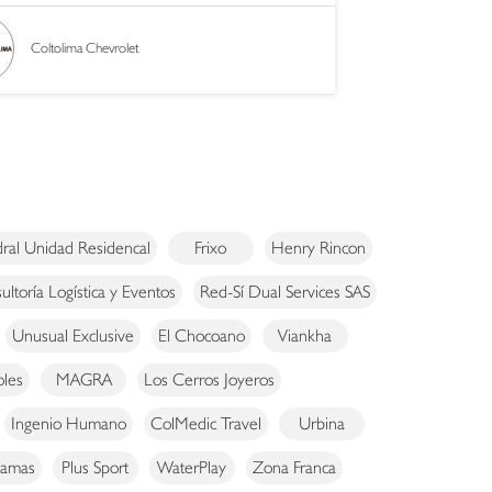
Coltolima Chevrolet
ral Unidad Residencal
Frixo
Henry Rincon
ltoría Logística y Eventos
Red-Sí Dual Services SAS
Unusual Exclusive
El Chocoano
Viankha
oles
MAGRA
Los Cerros Joyeros
Ingenio Humano
ColMedic Travel
Urbina
jamas
Plus Sport
WaterPlay
Zona Franca