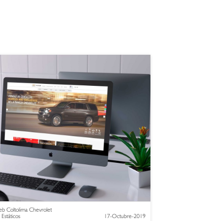
b Coltolima Chevrolet
 Estáticos
17-Octubre-2019