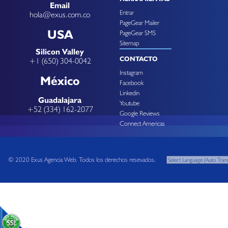
Email
Entrar
hola@exus.com.co
PageGear Mailer
USA
PageGear SMS
Sitemap
Silicon Valley
CONTACTO
+1 (650) 304-0042
Instagram
México
Facebook
Linkedin
Guadalajara
Youtube
+52 (334) 162-2077
Google Reviews
Connect Americas
© 2020 Exus Agencia Web. Todos los derechos resevados.