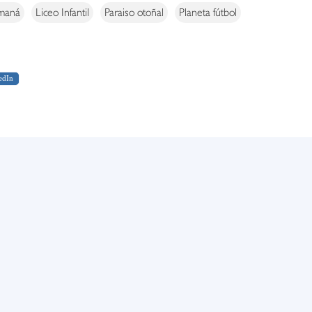
 maná
Liceo Infantil
Paraiso otoñal
Planeta fútbol
edIn