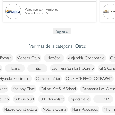
Viajes Inversa - Inversiones
Aéreas Inversa S.A.S
Ver más de la categoria: Otros
iformar
Vidrieria Otun
4cm3tv
Alejandria Condominio
Cid
s
Talasa
Ilitia
Ladrillera San José Obrero
GPS Consu
Hyundai Electronics
Camino al Altar
ONE-EYE PHOTOGRAPHY
lent
Kite Any Time
Calima KiteSurf School
Ganadería Los Giras
o Fino
Subsuelo 3d
Odontoimplant
Expocamello
FERMY
Núcleo Constructora
Notaria Cuarta
Marin Asociados
Milu Pi