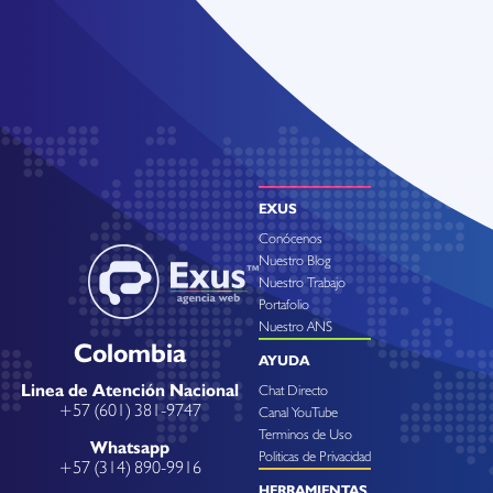
EXUS
Conócenos
Nuestro Blog
Nuestro Trabajo
Portafolio
Nuestro ANS
Colombia
AYUDA
Linea de Atención Nacional
Chat Directo
+57 (601) 381-9747
Canal YouTube
Terminos de Uso
Whatsapp
Politicas de Privacidad
+57 (314) 890-9916
HERRAMIENTAS