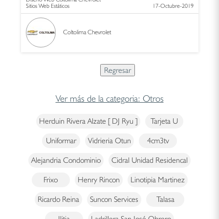
Sitios Web Estáticos
17-Octubre-2019
Coltolima Chevrolet
Ver más de la categoria: Otros
Herduin Rivera Alzate [ DJ Ryu ]
Tarjeta U
Uniformar
Vidrieria Otun
4cm3tv
Alejandria Condominio
Cidral Unidad Residencal
Frixo
Henry Rincon
Linotipia Martinez
Ricardo Reina
Suncon Services
Talasa
Ilitia
Ladrillera San José Obrero