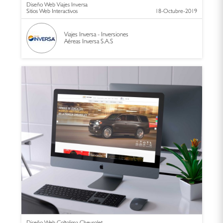
Diseño Web Viajes Inversa
Sitios Web Interactivos
18-Octubre-2019
Viajes Inversa - Inversiones
Aéreas Inversa S.A.S
Diseño Web Coltolima Chevrolet