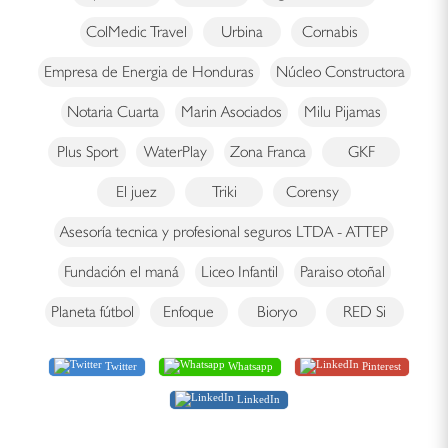
ColMedic Travel
Urbina
Cornabis
Empresa de Energia de Honduras
Núcleo Constructora
Notaria Cuarta
Marin Asociados
Milu Pijamas
Plus Sport
WaterPlay
Zona Franca
GKF
El juez
Triki
Corensy
Asesoría tecnica y profesional seguros LTDA - ATTEP
Fundación el maná
Liceo Infantil
Paraiso otoñal
Planeta fútbol
Enfoque
Bioryo
RED Si
Twitter
Whatsapp
Pinterest
LinkedIn