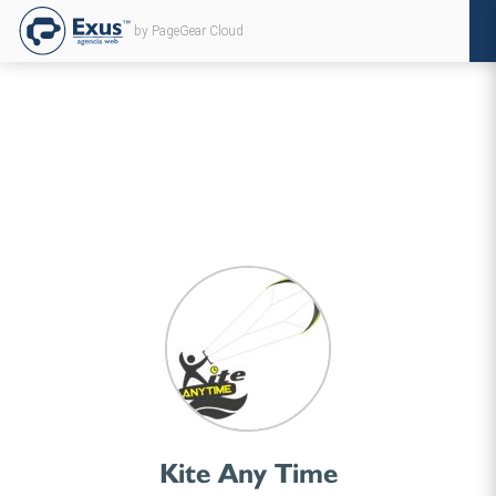
by PageGear Cloud
Kite Any Time