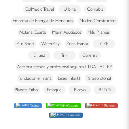
ColMedic Travel
Urbina
Cornabis
Empresa de Energia de Honduras
Núcleo Constructora
Notaria Cuarta
Marin Asociados
Milu Pijamas
Plus Sport
WaterPlay
Zona Franca
GKF
El juez
Triki
Corensy
Asesoría tecnica y profesional seguros LTDA - ATTEP
Fundación el maná
Liceo Infantil
Paraiso otoñal
Planeta fútbol
Enfoque
Bioryo
RED Si
Twitter
Whatsapp
Pinterest
LinkedIn