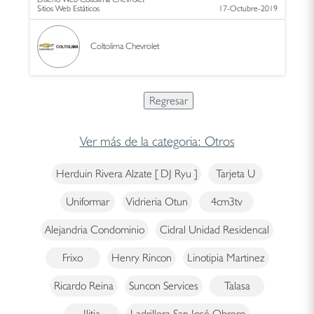
Sitios Web Estáticos
17-Octubre-2019
Coltolima Chevrolet
Ver más de la categoria: Otros
Herduin Rivera Alzate [ DJ Ryu ]
Tarjeta U
Uniformar
Vidrieria Otun
4cm3tv
Alejandria Condominio
Cidral Unidad Residencal
Frixo
Henry Rincon
Linotipia Martinez
Ricardo Reina
Suncon Services
Talasa
Ilitia
Ladrillera San José Obrero