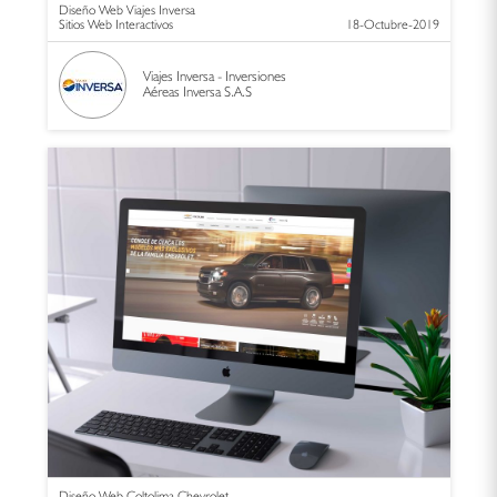
Diseño Web Viajes Inversa
Sitios Web Interactivos
18-Octubre-2019
Viajes Inversa - Inversiones
Aéreas Inversa S.A.S
Diseño Web Coltolima Chevrolet