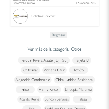
Sitios Web Estáticos
17-Octubre-2019
Coltolima Chevrolet
Ver más de la categoria: Otros
Herduin Rivera Alzate [ DJ Ryu ]
Tarjeta U
Uniformar
Vidrieria Otun
4cm3tv
Alejandria Condominio
Cidral Unidad Residencal
Frixo
Henry Rincon
Linotipia Martinez
Ricardo Reina
Suncon Services
Talasa
Ilitia
Ladrillera San José Obrero