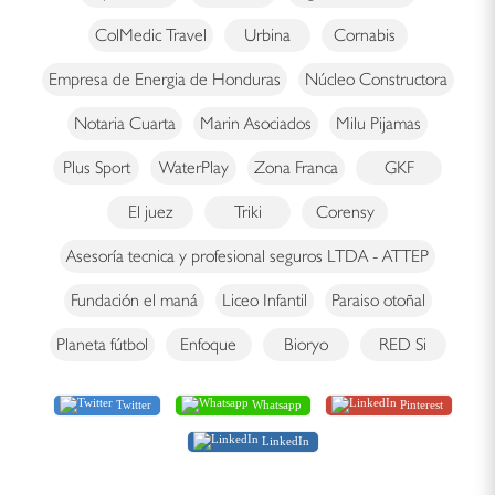
ColMedic Travel
Urbina
Cornabis
Empresa de Energia de Honduras
Núcleo Constructora
Notaria Cuarta
Marin Asociados
Milu Pijamas
Plus Sport
WaterPlay
Zona Franca
GKF
El juez
Triki
Corensy
Asesoría tecnica y profesional seguros LTDA - ATTEP
Fundación el maná
Liceo Infantil
Paraiso otoñal
Planeta fútbol
Enfoque
Bioryo
RED Si
Twitter
Whatsapp
Pinterest
LinkedIn