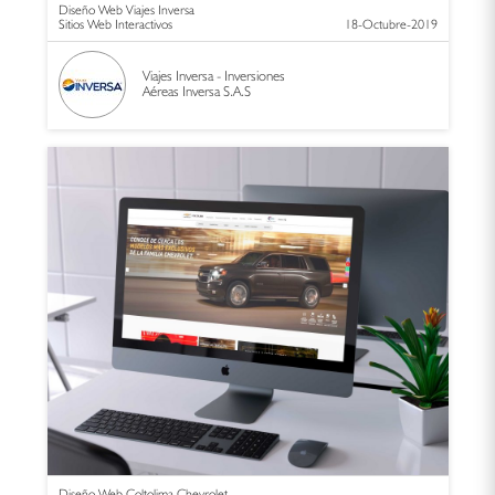
Diseño Web Viajes Inversa
Sitios Web Interactivos
18-Octubre-2019
Viajes Inversa - Inversiones
Aéreas Inversa S.A.S
Diseño Web Coltolima Chevrolet