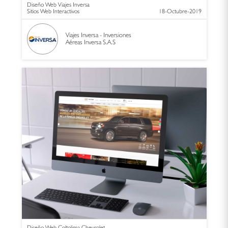
Diseño Web Viajes Inversa
Sitios Web Interactivos
18-Octubre-2019
Viajes Inversa - Inversiones
Aéreas Inversa S.A.S
Diseño Web Coltolima Chevrolet