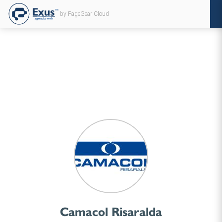
by PageGear Cloud
Camacol Risaralda