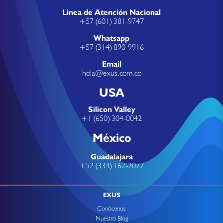
Linea de Atención Nacional
+57 (601) 381-9747
Whatsapp
+57 (314) 890-9916
Email
hola@exus.com.co
USA
Silicon Valley
+1 (650) 304-0042
México
Guadalajara
+52 (334) 162-2077
EXUS
Conócenos
Nuestro Blog