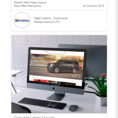
Diseño Web Viajes Inversa
Sitios Web Interactivos
18-Octubre-2019
Viajes Inversa - Inversiones
Aéreas Inversa S.A.S
Diseño Web Coltolima Chevrolet