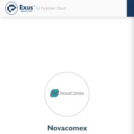
by PageGear Cloud
Novacomex